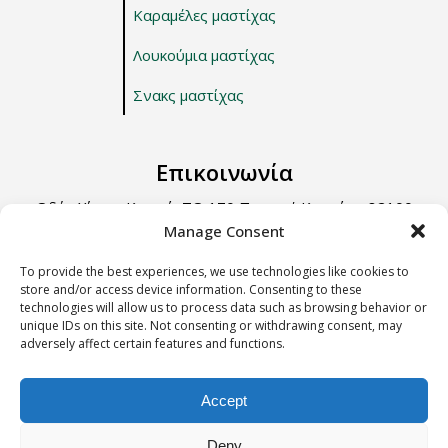
Καραμέλες μαστίχας
Λουκούμια μαστίχας
Σνακς μαστίχας
Επικοινωνία
Οδός Χίου – Καρφά, ΤΘ 170 Περιοχή Κοντάρι, 82100
Χίος.
Manage Consent
Τηλ: +30 22710 22666
To provide the best experiences, we use technologies like cookies to
store and/or access device information. Consenting to these
Email: info@e-anemos.gr
technologies will allow us to process data such as browsing behavior or
unique IDs on this site. Not consenting or withdrawing consent, may
adversely affect certain features and functions.
Terms & Conditions
Accept
Deny