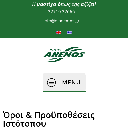
Η μαστίχα όπως της αξίζει!
22710 22666
info@e-anemos.gr
MENU
Όροι & Προϋποθέσεις
Ιστότοπου