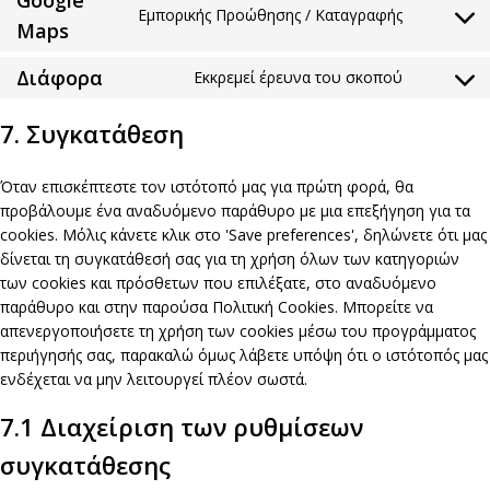
Google
Εμπορικής Προώθησης / Καταγραφής
google-
Consent
Maps
recaptcha
to
service
Διάφορα
Εκκρεμεί έρευνα του σκοπού
Consent
google-
to
maps
7. Συγκατάθεση
service
Διάφορα
Όταν επισκέπτεστε τον ιστότοπό μας για πρώτη φορά, θα
προβάλουμε ένα αναδυόμενο παράθυρο με μια επεξήγηση για τα
cookies. Μόλις κάνετε κλικ στο 'Save preferences', δηλώνετε ότι μας
δίνεται τη συγκατάθεσή σας για τη χρήση όλων των κατηγοριών
των cookies και πρόσθετων που επιλέξατε, στο αναδυόμενο
παράθυρο και στην παρούσα Πολιτική Cookies. Μπορείτε να
απενεργοποιήσετε τη χρήση των cookies μέσω του προγράμματος
περιήγησής σας, παρακαλώ όμως λάβετε υπόψη ότι ο ιστότοπός μας
ενδέχεται να μην λειτουργεί πλέον σωστά.
7.1 Διαχείριση των ρυθμίσεων
συγκατάθεσης