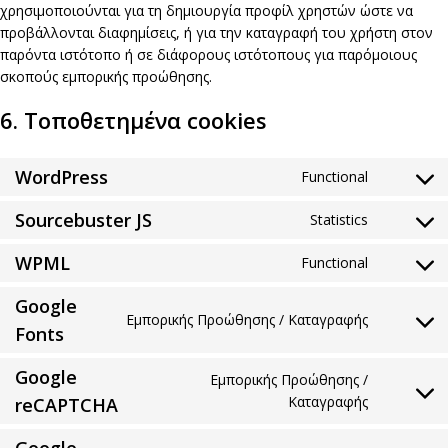
χρησιμοποιούνται για τη δημιουργία προφίλ χρηστών ώστε να
προβάλλονται διαφημίσεις, ή για την καταγραφή του χρήστη στον
παρόντα ιστότοπο ή σε διάφορους ιστότοπους για παρόμοιους
σκοπούς εμπορικής προώθησης.
6. Τοποθετημένα cookies
WordPress
Functional
Consent
to
Sourcebuster JS
Statistics
Consent
service
to
wordpres
WPML
Functional
Consent
service
to
sourcebus
Google
service
js
Εμπορικής Προώθησης / Καταγραφής
Consent
Fonts
wpml
to
service
Google
Εμπορικής Προώθησης /
google-
Consent
Καταγραφής
reCAPTCHA
fonts
to
service