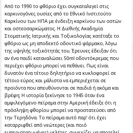
Από το 1990 το φθόριο έχει συγκαταλεγεί στις
καρκινογόνες ουσίες από το Εθνικό Ινστιτούτο
Καρκίνου των ΗΠΑ με ένδειξη καρκίνου των οστών
και οστεοσαρκώματος. Η Διεθνής Ακαδημία
Στοματικής Ιατρικής και Τοξικολογίας κατέταξε το
φθόριο ως μη αποδεκτό οδοντικό φάρμακο, λόγω
της υψηλής τοξικότητάς του. Έρευνες έδειξαν ότι
αν ένα παιδί καταναλώσει 50ml οδοντόκρεμας που
περιέχει φθόριο μπορεί να πεθάνει. Πως είναι
δυνατόν ένα τέτοιο δηλητήριο να κυκλοφορεί σε
τέτοιο εύρος και μάλιστα να εμπεριέχεται σε
προϊόντα που απευθύνονται σε παιδιά ή ακόμα και
βρέφη; Η ιστορία ξεκίνησε το 1945 όταν ένα
αμφιλεγόμενο πείραμα στην Αμερική έδειξε ότι η
πρόσληψη φθορίου μπορεί να προστατεύσει από
την Τερηδόνα. Το πείραμα αυτό παρ’ ότι έχει
καταρριφθεί από νεώτερες (και ποιό
εμπεριστατωμένες) μελέτες, συνεχίζει να αποτελεί