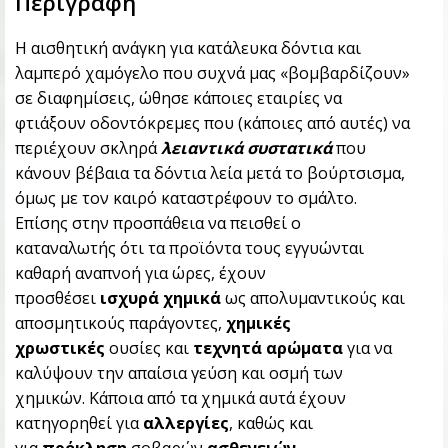
Περιγραφή
Η αισθητική ανάγκη για κατάλευκα δόντια και
λαμπερό χαμόγελο που συχνά μας «βομβαρδίζουν»
σε διαφημίσεις, ώθησε κάποιες εταιρίες να
φτιάξουν οδοντόκρεμες που (κάποιες από αυτές) να
περιέχουν σκληρά
λειαντικά συστατικά
που
κάνουν βέβαια τα δόντια λεία μετά το βούρτσισμα,
όμως με τον καιρό καταστρέφουν το σμάλτο.
Επίσης στην προσπάθεια να πεισθεί ο
καταναλωτής ότι τα προϊόντα τους εγγυώνται
καθαρή αναπνοή για ώρες, έχουν
προσθέσει
ισχυρά χημικά
ως απολυμαντικούς και
αποσμητικούς παράγοντες,
χημικές
χρωστικές
ουσίες και
τεχνητά αρώματα
για να
καλύψουν την απαίσια γεύση και οσμή των
χημικών. Κάποια από τα χημικά αυτά έχουν
κατηγορηθεί για
αλλεργίες
, καθώς και
για
πρόκληση
σοβαρών
ασθενειών
.