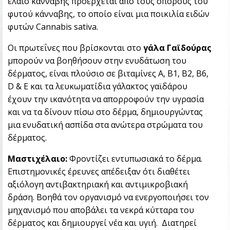
έλαιο κάνναβης προέρχεται από τους σπόρους του
φυτού κάνναβης, το οποίο είναι μια ποικιλία ειδών
φυτών Cannabis sativa.
Οι πρωτεΐνες που βρίσκονται στο
γάλα Γαϊδούρας
μπορούν να βοηθήσουν στην ενυδάτωση του
δέρματος, είναι πλούσιο σε βιταμίνες Α, Β1, Β2, Β6,
D & E και τα λευκωματίδια γάλακτος γαϊδάρου
έχουν την ικανότητα να απορροφούν την υγρασία
και να τα δίνουν πίσω στο δέρμα, δημιουργώντας
μια ενυδατική ασπίδα στα ανώτερα στρώματα του
δέρματος.
Μαστιχέλαιο:
Φροντίζει εντυπωσιακά το δέρμα.
Επιστημονικές έρευνες απέδειξαν ότι διαθέτει
αξιόλογη αντιβακτηριακή και αντιμικροβιακή
δράση. Βοηθά τον οργανισμό να ενεργοποιήσει τον
μηχανισμό που αποβάλει τα νεκρά κύτταρα του
δέρματος και δημιουργεί νέα και υγιή. Διατηρεί