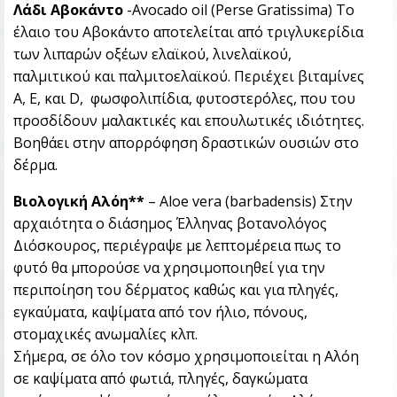
Λάδι Αβοκάντο
-Avocado oil (Perse Gratissima) Το
έλαιο του Αβοκάντο αποτελείται από τριγλυκερίδια
των λιπαρών οξέων ελαϊκού, λινελαϊκού,
παλμιτικού και παλμιτοελαϊκού. Περιέχει βιταμίνες
Α, Ε, και D, φωσφολιπίδια, φυτοστερόλες, που του
προσδίδουν μαλακτικές και επουλωτικές ιδιότητες.
Βοηθάει στην απορρόφηση δραστικών ουσιών στο
δέρμα.
Βιολογική Αλόη**
– Aloe vera (barbadensis) Στην
αρχαιότητα ο διάσημος Έλληνας βοτανολόγος
Διόσκουρος, περιέγραψε με λεπτομέρεια πως το
φυτό θα μπορούσε να χρησιμοποιηθεί για την
περιποίηση του δέρματος καθώς και για πληγές,
εγκαύματα, καψίματα από τον ήλιο, πόνους,
στομαχικές ανωμαλίες κλπ.
Σήμερα, σε όλο τον κόσμο χρησιμοποιείται η Αλόη
σε καψίματα από φωτιά, πληγές, δαγκώματα