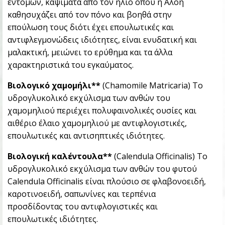
εντόμων, καψίματα από τον ήλιο οπού η Αλόη
καθησυχάζει από τον πόνο και βοηθά στην
επούλωση τους διότι έχει επουλωτικές και
αντιφλεγμονώδεις ιδιότητες, είναι ενυδατική και
μαλακτική, μειώνει το ερύθημα και τα άλλα
χαρακτηριστικά του εγκαύματος.
Βιολογικό χαμομήλι**
(Chamomile Matricaria) Το
υδρογλυκολικό εκχύλισμα των ανθών του
χαμομηλιού περιέχει πολυφαινολικές ουσίες και
αιθέριο έλαιο χαμομηλιού με αντιφλογιστικές,
επουλωτικές και αντισηπτικές ιδιότητες.
Βιολογική καλέντουλα**
(Calendula Officinalis) Το
υδρογλυκολικό εκχύλισμα των ανθών του φυτού
Calendula Officinalis είναι πλούσιο σε φλαβονοειδή,
καροτινοειδή, σαπωνίνες και τερπένια
προσδίδοντας του αντιφλογιστικές και
επουλωτικές ιδιότητες.