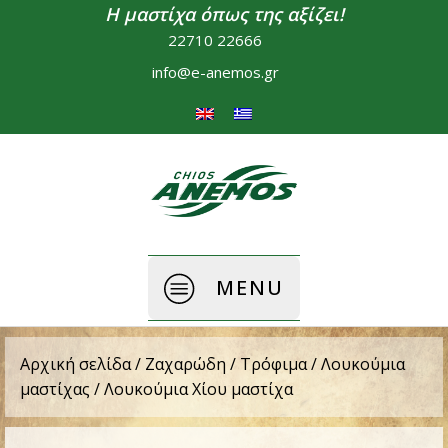
Η μαστίχα όπως της αξίζει!
22710 22666
info@e-anemos.gr
MENU
Αρχική σελίδα
/
Ζαχαρώδη / Τρόφιμα
/
Λουκούμια
μαστίχας
/ Λουκούμια Χίου μαστίχα