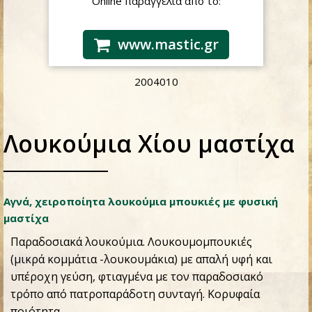
Online παραγγελία από το:
www.mastic.gr
2004010
Λουκούμια Χίου μαστίχα
Αγνά, χειροποίητα λουκούμια μπουκιές με φυσική
μαστίχα
Παραδοσιακά λουκούμια. Λουκουμομπουκιές
(μικρά κομμάτια -λουκουμάκια) με απαλή υφή και
υπέροχη γεύση, φτιαγμένα με τον παραδοσιακό
τρόπο από πατροπαράδοτη συνταγή. Κορυφαία
ποιότητα.