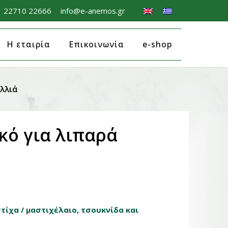
22710 22666
info@e-anemos.gr
Η εταιρία
Επικοινωνία
e-shop
λλιά
κό για λιπαρά
τίχα / μαστιχέλαιο, τσουκνίδα και