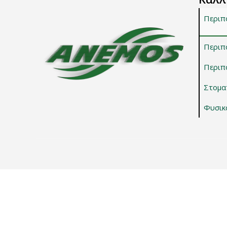
Περιπ
Περιπ
Περιπο
Στοματ
Φυσικ