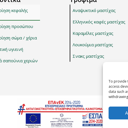
οίηση κεφαλής
Αναψυκτικό μαστίχας
Ελληνικός καφές μαστίχας
οίηση προσώπου
Καραμέλες μαστίχας
ίηση σώμα / χέρια
Λουκούμια μαστίχας
ική υγιεινή
Σνακς μαστίχας
ά σαπούνια χεριών
To provide 
access devi
data such a
withdrawing
A