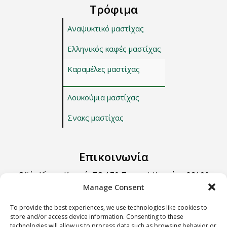
Τρόφιμα
Αναψυκτικό μαστίχας
Ελληνικός καφές μαστίχας
Καραμέλες μαστίχας
Λουκούμια μαστίχας
Σνακς μαστίχας
Επικοινωνία
Οδός Χίου – Καρφά, ΤΘ 170 Περιοχή Κοντάρι, 82100
Χίος.
Manage Consent
Τηλ: +30 22710 22666
To provide the best experiences, we use technologies like cookies to
store and/or access device information. Consenting to these
Email: info@e-anemos.gr
technologies will allow us to process data such as browsing behavior or