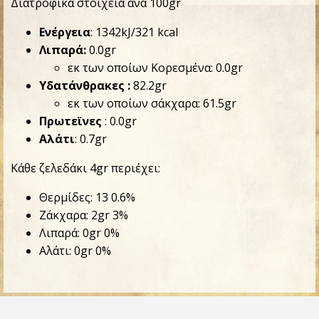
Διατροφικά στοιχεία ανά 100gr
Ενέργεια
: 1342kJ/321 kcal
Λιπαρά:
0.0gr
εκ των οποίων Κορεσμένα: 0.0gr
Υδατάνθρακες :
82.2gr
εκ των οποίων σάκχαρα: 61.5gr
Πρωτεϊνες
: 0.0gr
Αλάτι
: 0.7gr
Κάθε ζελεδάκι 4gr περιέχει:
Θερμίδες: 13
0.6%
Ζάκχαρα: 2gr
3%
Λιπαρά: 0gr
0%
Αλάτι: 0gr
0%