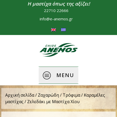
Η μαστίχα όπως της αξίζει!
22710 22666
info@e-anemos.gr
MENU
Αρχική σελίδα
/
Ζαχαρώδη / Τρόφιμα
/
Καραμέλες
μαστίχας
/ Ζελεδάκι με Μαστίχα Χίου