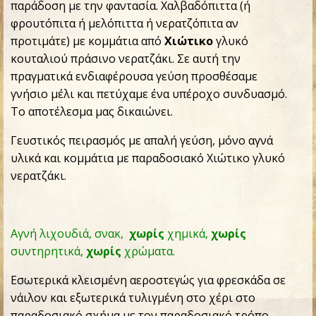
παράδοση με την φαντασία. Χαλβαδόπιττα (ή
φρουτόπιτα ή μελόπιττα ή νερατζόπιτα αν
προτιμάτε) με κομμάτια από
Χιώτικο
γλυκό
κουταλιού πράσινο νερατζάκι. Σε αυτή την
πραγματικά ενδιαφέρουσα γεύση προσθέσαμε
γνήσιο μέλι και πετύχαμε ένα υπέροχο συνδυασμό.
Το αποτέλεσμα μας δικαιώνει.
Γευστικός πειρασμός με απαλή γεύση, μόνο αγνά
υλικά και κομμάτια με παραδοσιακό Χιώτικο γλυκό
νερατζάκι.
Αγνή λιχουδιά, σνακ,
χωρίς
χημικά,
χωρίς
συντηρητικά,
χωρίς
χρώματα.
Εσωτερικά κλεισμένη αεροστεγώς για φρεσκάδα σε
νάιλον και εξωτερικά τυλιγμένη στο χέρι στο
παραδοσιακό σχήμα με τον παραδοσιακό τρόπο.